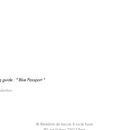
guide : " Blue Passport "
oduction.
© Bénédicte de Lescure & Lucile Faure
80, rue Dulong 75017 Paris